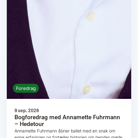
Foredrag
9 sep, 2026
Bogforedrag med Annamette Fuhrmann
– Hedetour
Annamette Fuhrmann åbner ballet med en snak om
egne erfaringer og fortæller historien om hendes møde