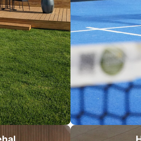
ehal
H