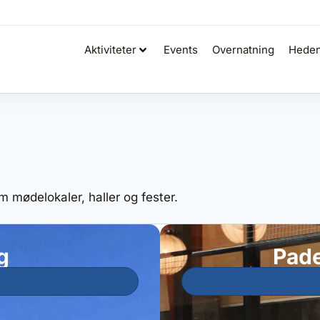
Aktiviteter
Events
Overnatning
Heden
om mødelokaler, haller og fester.
g
Pade