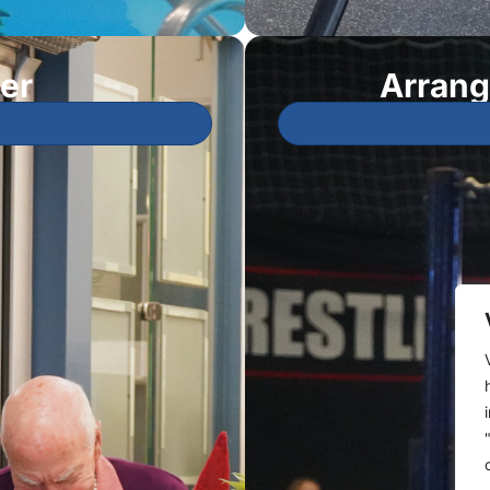
er
Arrang