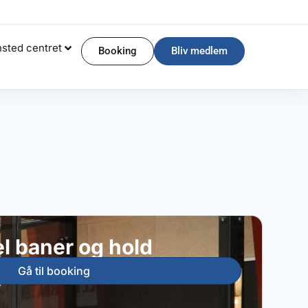
sted centret
Booking
Bliv medlem
l baner og hold
Gå til booking