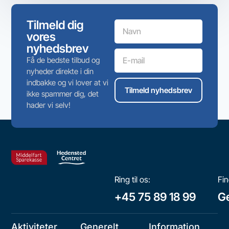
Tilmeld dig
vores
nyhedsbrev
Få de bedste tilbud og
nyheder direkte i din
indbakke og vi lover at vi
Tilmeld nyhedsbrev
ikke spammer dig, det
hader vi selv!
Ring til os:
Fin
+45 75 89 18 99
Ge
Aktiviteter
Generelt
Information