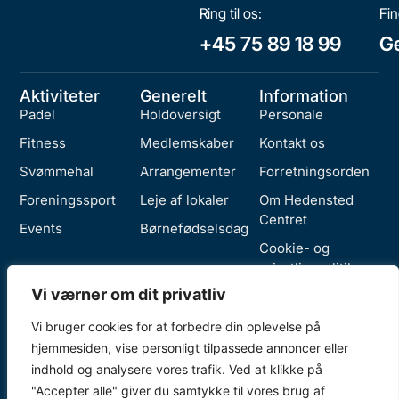
Ring til os:
Fin
+45 75 89 18 99
Ge
Aktiviteter
Generelt
Information
Padel
Holdoversigt
Personale
Fitness
Medlemskaber
Kontakt os
Svømmehal
Arrangementer
Forretningsorden
Foreningssport
Leje af lokaler
Om Hedensted
Centret
Events
Børnefødselsdag
Cookie- og
privatlivspolitik
Vi værner om dit privatliv
Vi bruger cookies for at forbedre din oplevelse på
hjemmesiden, vise personligt tilpassede annoncer eller
indhold og analysere vores trafik. Ved at klikke på
Copyright © 2025 Hedensted
"Accepter alle" giver du samtykke til vores brug af
Centret. CVR: 39151111. Alle